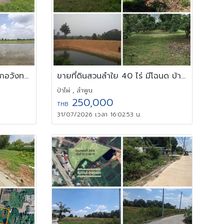
ขายที่ดิน ที่นา พิษณุโลก อำเภอวังทอง 19 ไร่ สวยมาก วิวนาสวย อากาศ
ขายที่ดินสวนลำใย 40 ไร่ มีโฉนด บ้านป่าไผ่ อ.ลี้ จ.ลำพูน
ป่าไผ่ , ลำพูน
250,000
THB
31/07/2026 เวลา 16:02:53 น.