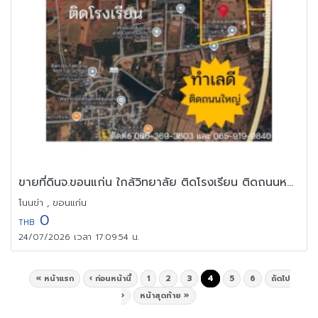
ขายที่ดินจ.ขอนแก่น ใกล้วิทยาลัย ติดโรงเรียน ติดถนนหลัก น้ำไม่ท่วม
โนนข่า , ขอนแก่น
0
THB
24/07/2026 เวลา 17:09:54 น.
« หน้าแรก
‹ ก่อนหน้านี้
1
2
3
4
5
6
ถัดไป
›
หน้าสุดท้าย »