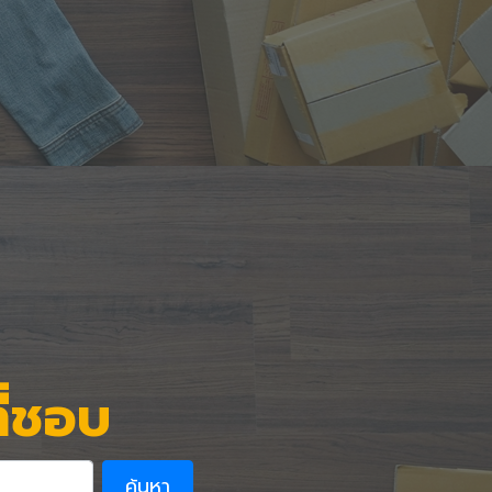
ี่ชอบ
ค้นหา