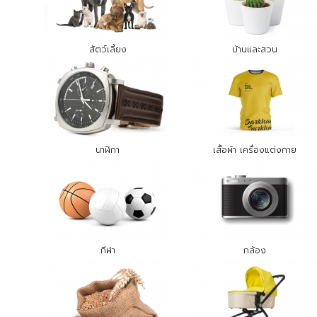
สัตว์เลี้ยง
บ้านและสวน
นาฬิกา
เสื้อผ้า เครื่องแต่งกาย
กีฬา
กล้อง