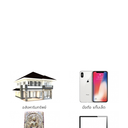
อสังหาริมทรัพย์
มือถือ แท๊บเล็ต